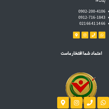
پلاک ۱۰
0902-200-4106
0912-716-1843
66 14 41 66 021
اعتماد شما افتخار ماست