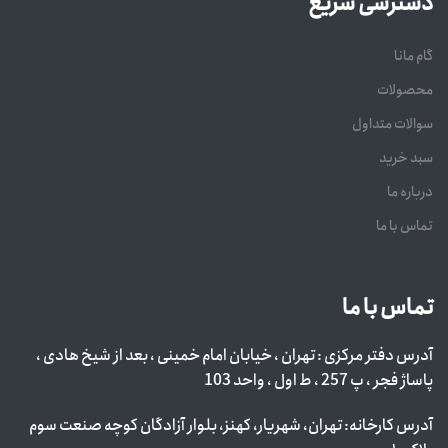
دسترسی سریع
گام مانا
محصولات
سوالات متداول
سبد خرید
درباره ما
تماس با ما
تماس با ما
آدرس دفتر مرکزی : تهران ، خیابان امام خمینی ، بعد از شیخ هادی ،
پاساژ فجر ، پ 257 ، ط اول ، واحد 103
آدرس کارخانه: تهران، شهریار، کهنز، بلوار آزادگان کوچه صنعت سوم