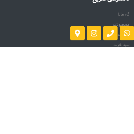
گام مانا
محصولات
سوالات متداول
سبد خرید
درباره ما
تماس با ما
تماس با ما
آدرس دفتر مرکزی : تهران ، خیابان امام خمینی ، بعد از شیخ هادی ،
پاساژ فجر ، پ 257 ، ط اول ، واحد 103
آدرس کارخانه: تهران، شهریار، کهنز، بلوار آزادگان کوچه صنعت سوم
پلاک ۱۰