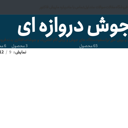
فروشگاه
مقالات
سوالات متداول
تماس با ما
درباره ما
پیش فاکتور
وش دروازه ای
 برش خزر ترانسفو
دستگاه های جوش و برش گام الکتریک و جوشا
صافکاری بدنه
فروش
65 محصول
3 محصول
6 محصول
نمایش
9
12