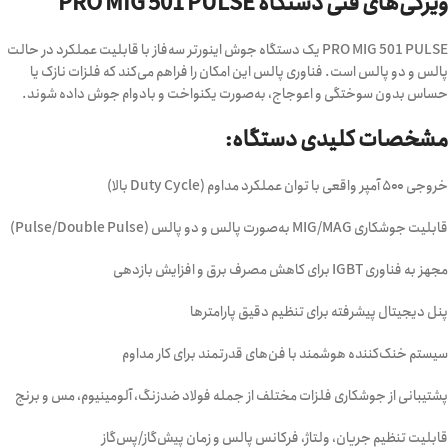
ویژگی‌های فنی دستگاه PRO MIG 501 PULSE
PRO MIG 501 PULSE یک دستگاه جوش اینورتر سه‌فاز با قابلیت عملکرد در حالت
پالس و دو پالس است. فناوری پالس این امکان را فراهم می‌کند که فلزات نازک یا
حساس بدون سوختگی و اعوجاج، به‌صورت یکنواخت و بادوام جوش داده شوند.
مشخصات کلیدی دستگاه:
خروجی ۵۰۰ آمپر واقعی با توان عملکرد مداوم (Duty Cycle بالا)
قابلیت جوشکاری MIG/MAG به‌صورت پالس و دو پالس (Pulse/Double Pulse)
مجهز به فناوری IGBT برای کاهش مصرف برق و افزایش بازدهی
پنل دیجیتال پیشرفته برای تنظیم دقیق پارامترها
سیستم خنک‌کننده هوشمند با فن‌های قدرتمند برای کار مداوم
پشتیبانی از جوشکاری فلزات مختلف از جمله فولاد ضدزنگ، آلومینیوم، مس و برنج
قابلیت تنظیم جریان، ولتاژ، فرکانس پالس و زمان پیش‌گاز/پس‌گاز