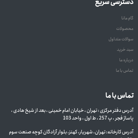
دسترسی سریع
گام مانا
محصولات
سوالات متداول
سبد خرید
درباره ما
تماس با ما
تماس با ما
آدرس دفتر مرکزی : تهران ، خیابان امام خمینی ، بعد از شیخ هادی ،
پاساژ فجر ، پ 257 ، ط اول ، واحد 103
آدرس کارخانه: تهران، شهریار، کهنز، بلوار آزادگان کوچه صنعت سوم