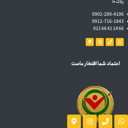
پلاک ۱۰
0902-200-4106
0912-716-1843
66 14 41 66 021
اعتماد شما افتخار ماست