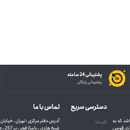
پشتیبانی 24 ساعته
پشتیبانی رایگان
دسترسی سریع
تماس با ما
شد که به
آدرس دفتر مرکزی : تهران ، خیابان ا
گام مانا
اری قوسی
شیخ هادی ، پاساژ فجر ، پ 257 ، ط اول ، واحد 103