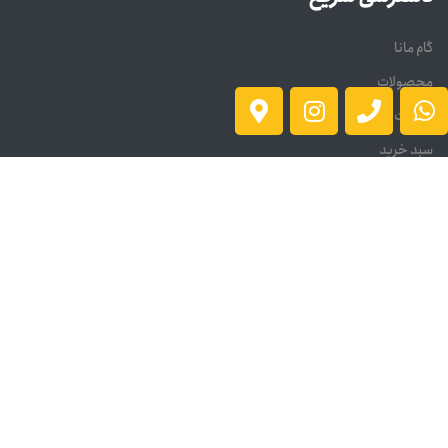
گام مانا
محصولات
سوالات متداول
سبد خرید
درباره ما
تماس با ما
تماس با ما
آدرس دفتر مرکزی : تهران ، خیابان امام خمینی ، بعد از شیخ هادی ،
پاساژ فجر ، پ 257 ، ط اول ، واحد 103
آدرس کارخانه: تهران، شهریار، کهنز، بلوار آزادگان کوچه صنعت سوم
پلاک ۱۰