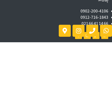
پلاک ۱۰
0902-200-4106
0912-716-1843
66 14 41 66 021
اعتماد شما افتخار ماست