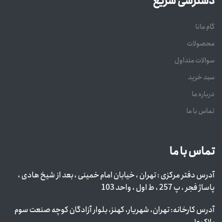
دسترسی سریع
گام مانا
محصولات
سوالات متداول
سبد خرید
درباره ما
تماس با ما
تماس با ما
آدرس دفتر مرکزی : تهران ، خیابان امام خمینی ، بعد از شیخ هادی ،
پاساژ فجر ، پ 257 ، ط اول ، واحد 103
آدرس کارخانه: تهران، شهریار، کهنز، بلوار آزادگان کوچه صنعت سوم