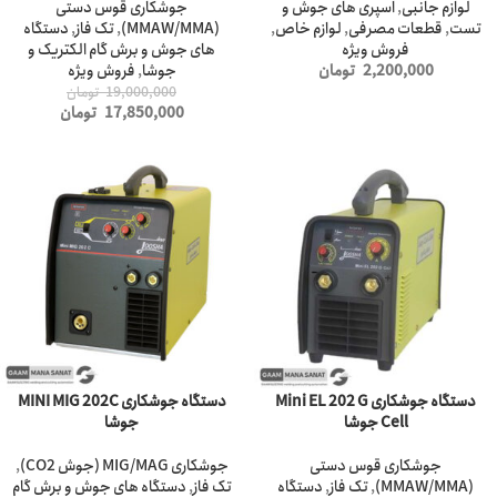
لوازم جانبی
,
اسپری های جوش و
جوشکاری قوس دستی
تست
,
قطعات مصرفی
,
لوازم خاص
,
(MMAW/MMA)
,
تک فاز
,
دستگاه
فروش ویژه
های جوش و برش گام الکتریک و
2,200,000
تومان
جوشا
,
فروش ویژه
19,000,000
تومان
17,850,000
تومان
-5%
-6%
دستگاه جوشکاری Mini EL 202 G
دستگاه جوشکاری MINI MIG 202C
Cell جوشا
جوشا
جوشکاری قوس دستی
جوشکاری MIG/MAG (جوش CO2)
,
(MMAW/MMA)
,
تک فاز
,
دستگاه
تک فاز
,
دستگاه های جوش و برش گام