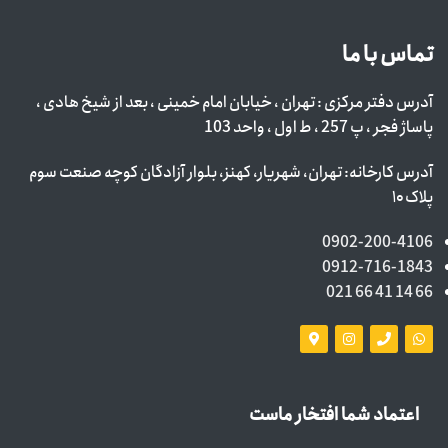
تماس با ما
آدرس دفتر مرکزی : تهران ، خیابان امام خمینی ، بعد از شیخ هادی ،
پاساژ فجر ، پ 257 ، ط اول ، واحد 103
آدرس کارخانه: تهران، شهریار، کهنز، بلوار آزادگان کوچه صنعت سوم
پلاک ۱۰
0902-200-4106
0912-716-1843
66 14 41 66 021
اعتماد شما افتخار ماست