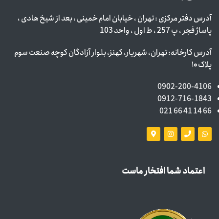
آدرس دفتر مرکزی : تهران ، خیابان امام خمینی ، بعد از شیخ هادی ،
پاساژ فجر ، پ 257 ، ط اول ، واحد 103
آدرس کارخانه: تهران، شهریار، کهنز، بلوار آزادگان کوچه صنعت سوم
پلاک ۱۰
0902-200-4106
0912-716-1843
66 14 41 66 021
اعتماد شما افتخار ماست