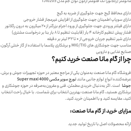
مانومتر (رگلاتور) تک فلومتر آرگون توان جم مدل TJI0205
دارای محافظ گیج جهت جلوگیری از ضربه به گیج
دارای سوپاپ اطمینان جهت جلوگیری از افزایش غیرمجاز فشار خروجی
دارای فیلتر ورودی جهت جلوگیری از ورود اجرام بزرگتر از ۲۰ میکرون به درون رگلاتور
فشار پیش تنظیم کارخانه ۴ بار (قابلیت تنظیم تا ۸ بار بنا بر درخواست مشتری)
دارای شیر تنظیم جریان خروجی از ۰ تا ۳۲ لیتر بر دقیقه
مناسب جهت جوشکاری های MIG/TIG و برشکاری پلاسما با استفاده از گاز خنثی آرگون،
صنایع غذایی و دارویی
چرا از گام مانا صنعت خرید کنیم؟
فروشگاه گام مانا صنعت به‌عنوان یکی از مراجع معتبر در حوزه تجهیزات جوش و برش،
عرضه‌کننده انواع لوازم جانبی مانند
تورچ سوپر مکسی 4000 Super maxi
جوشا
است. اگر به‌دنبال خریدی مطمئن، فنی و مقرون‌به‌صرفه در حوزه جوشکاری و
برشکاری هستید، گام مانا صنعت بهترین انتخاب برای شماست. با خیال راحت انتخاب
کنید، مقایسه کنید و با اطمینان خرید کنید.
مزایای خرید از گام مانا صنعت:
ارائه محصولات اصل با تاریخ تولید جدید