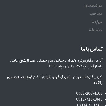
سوالات متداول
سبد خرید
درباره ما
تماس با ما
تماس با ما
آدرس دفتر مرکزی : تهران ، خیابان امام خمینی ، بعد از شیخ هادی ،
پاساژ فجر ، پ 257 ، ط اول ، واحد 103
آدرس کارخانه: تهران، شهریار، کهنز، بلوار آزادگان کوچه صنعت سوم
پلاک ۱۰
0902-200-4106
0912-716-1843
66 14 41 66 021