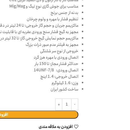
مناسب کار با گاز آرگون و دی اکسید کربن CO2
مناسب برای جوش گازی نوع تیگ و Mig/Mag
بدنه از جنس برنج
تنظیم فشار با مهره و ولوم چرخان
ماکزیمم جریان و حجم گاز خروجی: تا 24 لیتر در دقیقه
مجهز به گیج فشار سنج ورودی عقربه ای با قابلیت نمایش تا
ماکزیمم حجم نمایش گیج خروجی گاز: تا 32 لیتر در دقیقه
مجهز به فیلتر عدم عبور ذرات بزرگ
خروجی از نوع سر شلنگی
اتصال ورودی با مهره هرز گرد
حداکثر فشار مجاز: تا 150 بار
اتصال ورودی:
7/8-14UNF
اتصال خروجی: 1.4 اینچ
وزن: 1.6 کیلوگرم
ساخت کشور ایران
افزود
افزودن به علاقه مندی