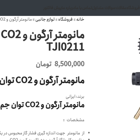
فروشگاه
مقالات
سوالات متداول
تماس با ما
درباره ما
پیش فاکتور
خانه
»
فروشگاه
»
لوازم جانبی
»
مانومتر آرگون و CO2 توان جم دو گیج مدل TJI0211
م
TJI0211
8,500,000
تومان
مانومتر آرگون و CO2 توان جم دو گیج مدل TJI0211
برند:
ایرانی
مانومتر آرگون و CO2 توان جم
مشخصات
:
از مانومتر جهت اندازه گیری فشار گاز محبوس در 