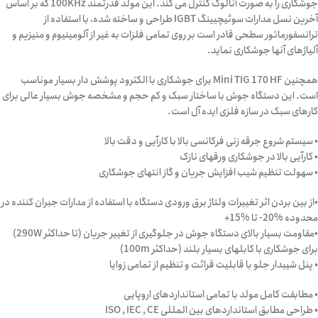
جوشکاری را به صورت آنالوگ کنترل می کند. این مولد قدرتمند 100KHz که بر اساس
آخرین نسل مدارات سوئیچیینگ IGBT طراحی و ساخته شده، با استفاده از
ترانسفورماتور سطحی قادر است بر روی تمامی فلزات به غیر از آلومینیوم و منیزیم و
آلیاژهای آنها جوشکاری نماید.
همچنین Mini TIG 170 HF برای جوشکاری با الکترود پوشش دار بسیار موناسب
است. این دستگاه جوش با ساختار سبک و کم حجم و مشخصه جوش بسیار عالی برای
کارهای سبک در سازه فلزی ایده آل است.
• سیستم شروع جرقه زنی فرکانسی بالا با کارآیی و دقت بالا
• کارآیی بالا در جوشکاری ورقهای نازک
• سهولت تنظیم شیب افزایش جریان و گاز انتهای جوشکاری
•از بین بردن اثر تغییرات ولتاژ برق ورودی دستگاه با استفاده از مدارات جبران کننده در
محدوده %20- تا %15+
•مقاومت بسیار بالای دستگاه جوش در جلوگیری از تغییر جریان (تا حداکثر 290W)
برای جوشکاری با کابلهای بسیار بلند (حداکثر 100m)
• پنل شیبدار جلو با قابلیت قرائت و تنظیم از تمامی زوایا
• مطابقت کامل مولد با تمامی استانداردهای اروپایی
• طراحی مطابق استانداردهای بین المللی ISO , IEC , CE