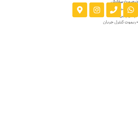
درصورت سفارش
• کابل انبر جوش
• پدال پايی
• ريموت کنترل جريان
• تورچ تیگ هوا خنک
• رگولاتور گاز
• ماسک اتومات جوشکاری
نظرات (0)
ارسال به سراسر کشور