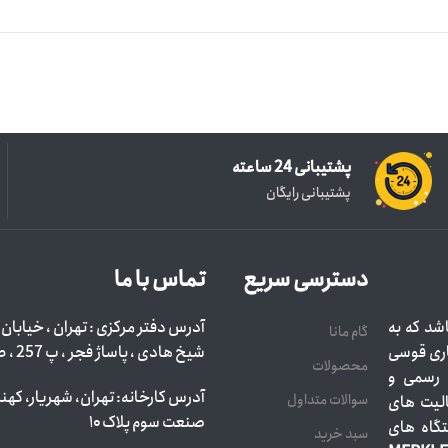
پشتیبانی 24 ساعته
پشتیبانی رایگان
دسترسی سریع
تماس با ما
شد که به
آدرس دفتر مرکزی : تهران ، خیابان ا
گام مانا
اری قوسی
شیخ هادی ، پاساژ فجر ، پ 257 ، ط اول ، واحد 103
محصولات
ه رسمی و
آدرس کارخانه: تهران، شهریار، کهنز،
سوالات متداول
الیت های
صنعت سوم پلاک ۱۰
گاه های
سبد خرید