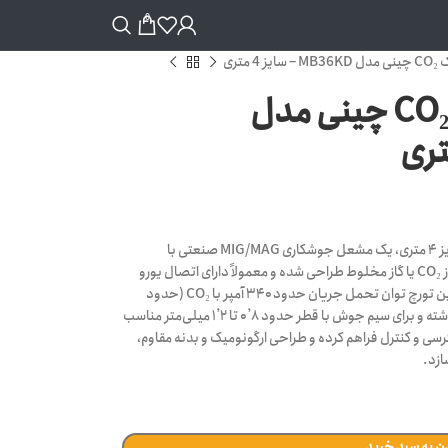
0
متری
تورچ دستی هواخنک CO₂ چینی مدل
سایز ۴ متری، یک مشعل جوشکاری MIG/MAG صنعتی با
خنک‌کاری هوایی (گازی) است که برای جوشکاری با گاز CO₂ یا گاز مخلوط طراحی شده و معمولاً دارای اتصال یورو
برای سازگاری با اغلب دستگاه‌های جوش می‌باشد. این تورچ توان تحمل جریان حدود ۳۴۰ آمپر با CO₂ (حدود
۳۰۰–۳۲۰ آمپر با گاز مخلوط) و چرخه کاری ۶۰٪ را داشته و برای سیم جوش با قطر حدود ۰٫۸ تا ۱٫۲ میلی‌متر مناسب
ی بین دسترسی و کنترل فراهم کرده و طراحی ارگونومیک و بدنه مقاوم،
ازد.
ن به سبد خرید