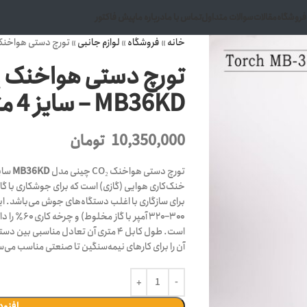
فروشگاه
مقالات
سوالات متداول
تماس با ما
درباره ما
پیش فاکتور
خانه
»
فروشگاه
»
لوازم جانبی
»
تورچ دستی هواخنک CO₂ چینی مدل MB36KD – سایز 4 
MB36KD – سایز 4 متری
10,350,000
تومان
تورچ دستی هواخنک CO₂ چینی مدل
MB36KD
است. طول کابل ۴ متری آن تعادل مناسب
آن را برای کارهای نیمه‌سنگین تا صنعتی مناسب می‌س
افزود